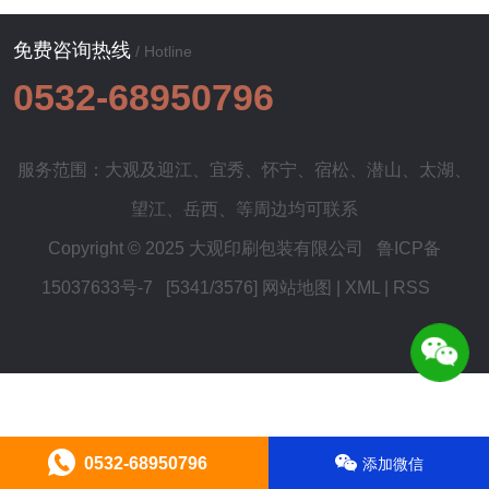
免费咨询热线
/ Hotline
0532-68950796
服务范围：大观及
迎江
、
宜秀
、
怀宁
、
宿松
、
潜山
、
太湖
、
望江
、
岳西
、等周边均可联系
Copyright © 2025 大观印刷包装有限公司
鲁ICP备
15037633号-7
[5341/3576]
网站地图
|
XML
|
RSS
0532-68950796
添加微信